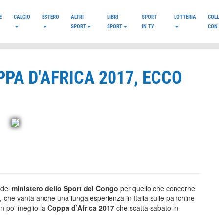
E
CALCIO
ESTERO
ALTRI
LIBRI
SPORT
LOTTERIA
COL
SPORT
SPORT
IN TV
CON 
PPA D'AFRICA 2017, ECCO
 del
ministero dello Sport del Congo
per quello che concerne
o, che vanta anche una lunga esperienza in Italia sulle panchine
un po' meglio la
Coppa d’Africa 2017
che scatta sabato in