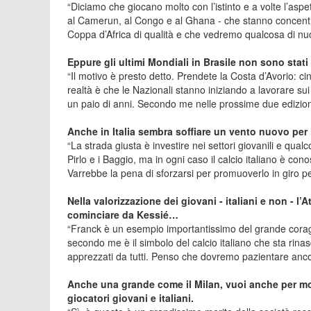
“Diciamo che giocano molto con l’istinto e a volte l’aspe
al Camerun, al Congo e al Ghana - che stanno concentra
Coppa d’Africa di qualità e che vedremo qualcosa di nuov
Eppure gli ultimi Mondiali in Brasile non sono stati 
“Il motivo è presto detto. Prendete la Costa d’Avorio: 
realtà è che le Nazionali stanno iniziando a lavorare sui 
un paio di anni. Secondo me nelle prossime due edizion
Anche in Italia sembra soffiare un vento nuovo per 
“La strada giusta è investire nei settori giovanili e qua
Pirlo e i Baggio, ma in ogni caso il calcio italiano è co
Varrebbe la pena di sforzarsi per promuoverlo in giro pe
Nella valorizzazione dei giovani - italiani e non - l
cominciare da Kessié…
“Franck è un esempio importantissimo del grande coraggio
secondo me è il simbolo del calcio italiano che sta rin
apprezzati da tutti. Penso che dovremo pazientare ancora
Anche una grande come il Milan, vuoi anche per mo
giocatori giovani e italiani.