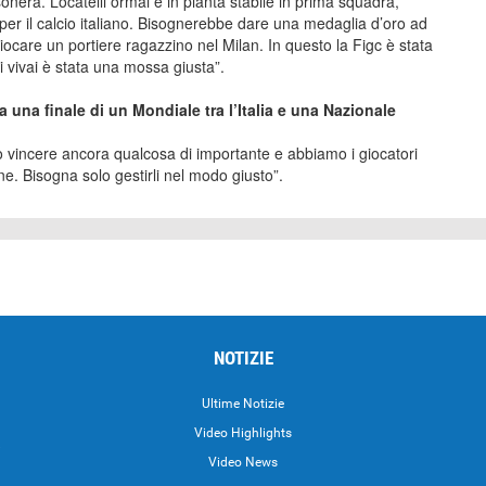
onera. Locatelli ormai è in pianta stabile in prima squadra,
er il calcio italiano. Bisognerebbe dare una medaglia d’oro ad
iocare un portiere ragazzino nel Milan. In questo la Figc è stata
 i vivai è stata una mossa giusta”.
una finale di un Mondiale tra l’Italia e una Nazionale
o vincere ancora qualcosa di importante e abbiamo i giocatori
ne. Bisogna solo gestirli nel modo giusto”.
NOTIZIE
Ultime Notizie
Video Highlights
i
Video News