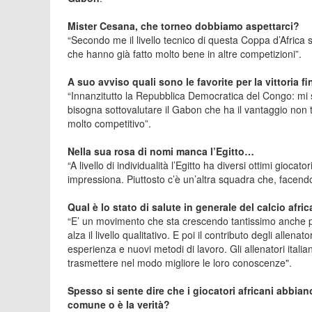
Mister Cesana, che torneo dobbiamo aspettarci?
“Secondo me il livello tecnico di questa Coppa d’Africa
che hanno già fatto molto bene in altre competizioni”.
A suo avviso quali sono le favorite per la vittoria fi
“Innanzitutto la Repubblica Democratica del Congo: mi s
bisogna sottovalutare il Gabon che ha il vantaggio non t
molto competitivo”.
Nella sua rosa di nomi manca l’Egitto…
“A livello di individualità l’Egitto ha diversi ottimi gioca
impressiona. Piuttosto c’è un’altra squadra che, facendo
Qual è lo stato di salute in generale del calcio afri
“E’ un movimento che sta crescendo tantissimo anche pe
alza il livello qualitativo. E poi il contributo degli allen
esperienza e nuovi metodi di lavoro. Gli allenatori italia
trasmettere nel modo migliore le loro conoscenze".
Spesso si sente dire che i giocatori africani abbian
comune o è la verità?