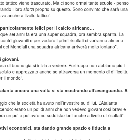
tto tattico viene trascurato. Ma ci sono ormai tante scuole - penso
ndo i loro sforzi proprio su questo. Sono convinto che sarà una
o anche a livello tattico”.
particolarmente felici per il calcio africano…
cinque-sei anni fa era una super squadra, ora sembra sparita. La
centri giovanili e per vedere i primi risultati ci vorranno almeno
i dei Mondiali una squadra africana arriverà molto lontano”.
i giovani.
lcosa di buono già si inizia a vedere. Purtroppo non abbiamo più i
nosciuto e apprezzato anche se attraversa un momento di difficoltà.
r il mondo”.
’Atalanta ancora una volta si sta mostrando all’avanguardia. A
 che la società ha avuto nell’investire su di lui. L’Atalanta
ascendo: erano un po' di anni che non vedevo giovani così bravi e
 un po' e poi avremo soddisfazioni anche a livello di risultati”.
tivi economici, sta dando grande spazio e fiducia a