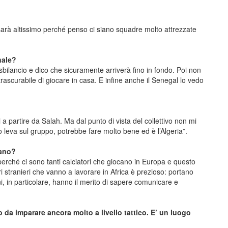
 sarà altissimo perché penso ci siano squadre molto attrezzate
nale?
bilancio e dico che sicuramente arriverà fino in fondo. Poi non
rascurabile di giocare in casa. E infine anche il Senegal lo vedo
tori a partire da Salah. Ma dal punto di vista del collettivo non mi
 leva sul gruppo, potrebbe fare molto bene ed è l’Algeria”.
cano?
rché ci sono tanti calciatori che giocano in Europa e questo
atori stranieri che vanno a lavorare in Africa è prezioso: portano
ni, in particolare, hanno il merito di sapere comunicare e
o da imparare ancora molto a livello tattico. E’ un luogo