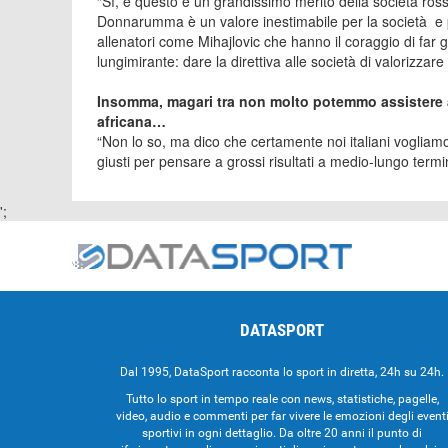
“Sì, è questo è un grandissimo merito della società ross
Donnarumma è un valore inestimabile per la società e p
allenatori come Mihajlovic che hanno il coraggio di far g
lungimirante: dare la direttiva alle società di valorizzare
Insomma, magari tra non molto potemmo assistere a 
africana…
“Non lo so, ma dico che certamente noi italiani vogliam
giusti per pensare a grossi risultati a medio-lungo termi
';
DATASPORT
Dal 1995, DataSport racconta lo sport in diretta, 24h su 24h.
Tutto lo sport in tempo reale con news, statistiche, pagelle,
video, audio e commenti per far vivere le emozioni degli event
sportivi in ogni dettaglio. Da oltre 20 anni il punto di