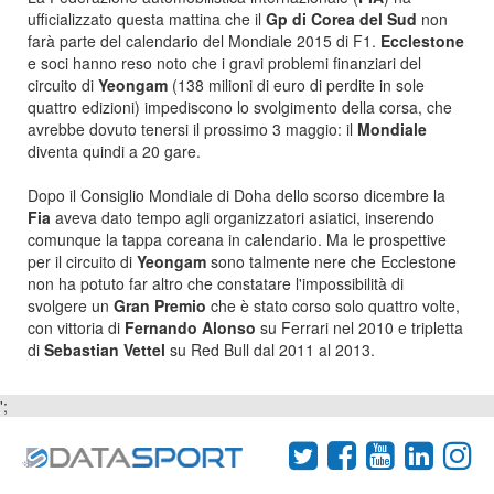
ufficializzato questa mattina che il
Gp di Corea del Sud
non
farà parte del calendario del Mondiale 2015 di F1.
Ecclestone
e soci hanno reso noto che i gravi problemi finanziari del
circuito di
Yeongam
(138 milioni di euro di perdite in sole
quattro edizioni) impediscono lo svolgimento della corsa, che
avrebbe dovuto tenersi il prossimo 3 maggio: il
Mondiale
diventa quindi a 20 gare.
Dopo il Consiglio Mondiale di Doha dello scorso dicembre la
Fia
aveva dato tempo agli organizzatori asiatici, inserendo
comunque la tappa coreana in calendario. Ma le prospettive
per il circuito di
Yeongam
sono talmente nere che Ecclestone
non ha potuto far altro che constatare l'impossibilità di
svolgere un
Gran Premio
che è stato corso solo quattro volte,
con vittoria di
Fernando Alonso
su Ferrari nel 2010 e tripletta
di
Sebastian Vettel
su Red Bull dal 2011 al 2013.
';