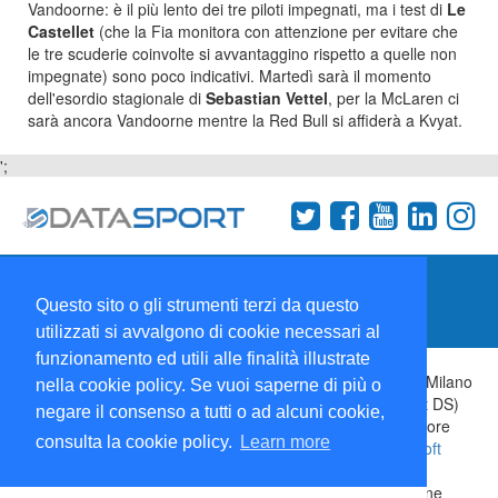
Vandoorne: è il più lento dei tre piloti impegnati, ma i test di
Le
Castellet
(che la Fia monitora con attenzione per evitare che
le tre scuderie coinvolte si avvantaggino rispetto a quelle non
impegnate) sono poco indicativi. Martedì sarà il momento
dell'esordio stagionale di
Sebastian Vettel
, per la McLaren ci
sarà ancora Vandoorne mentre la Red Bull si affiderà a Kvyat.
';
Termini e condizioni
Chi siamo
Network
Questo sito o gli strumenti terzi da questo
Collabora con noi
utilizzati si avvalgono di cookie necessari al
funzionamento ed utili alle finalità illustrate
Copyright 1995-2026 ©
Wise Srl
Via Palmanova 8 20132 Milano
nella cookie policy. Se vuoi saperne di più o
Italia - P. IVA 09072090963 | ISSN: 2499-2925 (DataSport DS)
negare il consenso a tutti o ad alcuni cookie,
Informazioni e richieste di pubblicità:
Commerciale
| Direttore
consulta la cookie policy.
Learn more
Responsabile:
Sergio Angelo Chiesa
| Developed By:
P-Soft
Testata registrata presso il Tribunale di Milano: DataSport
iscrizione n.173 del 30/03/1985 - www.datasport.it iscrizione