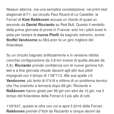
Nessun allarme, ma una semplice constatazione: nei primi test
stagionali di F1, sul circuito Paul Ricard di Le Castellet, la
Ferrari di
Kimi Raikkonen
accusa un ritardo di quasi un
secondo da
Daniel Ricciardo
su Red Bull. Questo il verdetto
della prima giornata di prove in Francia: solo tre i piloti scesi in
pista per testare le
nuove Pirelli
da bagnato estremo, anche
Stoffel Vandoorne
su McLaren fa un giro migliore del
finlandese.
Su un circuito bagnato artificialmente e in versione ridotta
(vecchia configurazione da 3,8 km invece di quella attuale da
5,8),
Ricciardo
prende confidenza con le nuove gomme full-
wet e a fine giornata chiude davanti agli altri due piloti
impegnati con il tempo di 1'08"713. Alle sue spalle c'è
Vandoorne
, più lento di 0"418 e vittima di un problema tecnico
che l'ha costretto a fermarsi dopo 88 giri. Ricciardo e
Raikkonen
hanno girato per 99 giri con stint da 10 giri, ma il
tempo del finlandese della Ferrari è il più alto di tutti.
1'09"637, queste le cifre con cui si apre il 2016 della Ferrari.
Raikkonen
prende 0"924 da Ricciardo e cinque decimi da