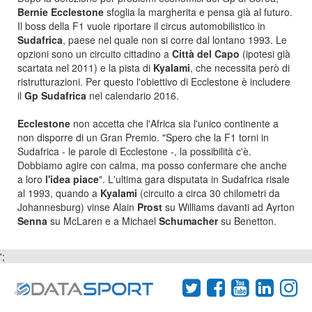
Bernie Ecclestone
sfoglia la margherita e pensa già al futuro.
Il boss della F1 vuole riportare il circus automobilistico in
Sudafrica
, paese nel quale non si corre dal lontano 1993. Le
opzioni sono un circuito cittadino a
Città del Capo
(ipotesi già
scartata nel 2011) e la pista di
Kyalami
, che necessita però di
ristrutturazioni. Per questo l'obiettivo di Ecclestone è includere
il
Gp Sudafrica
nel calendario 2016.
Ecclestone
non accetta che l'Africa sia l'unico continente a
non disporre di un Gran Premio. "Spero che la F1 torni in
Sudafrica - le parole di Ecclestone -, la possibilità c'è.
Dobbiamo agire con calma, ma posso confermare che anche
a loro
l'idea piace
". L'ultima gara disputata in Sudafrica risale
al 1993, quando a
Kyalami
(circuito a circa 30 chilometri da
Johannesburg) vinse Alain
Prost
su Williams davanti ad Ayrton
Senna
su McLaren e a Michael
Schumacher
su Benetton.
';