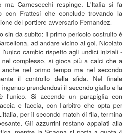
 ma Carnesecchi respinge. L'Italia si fa
 con Frattesi che conclude trovando la
ione del portiere avversario Fernandez.
 sin da subito: il primo pericolo costruito è
rcellona, ad andare vicino al gol. Nicolato
'unico cambio rispetto agli undici iniziali -
 nel complesso, si gioca più a calci che a
so anche nel primo tempo ma nel secondo
nte il controllo della sfida. Nel finale
ngenuo prendendosi il secondo giallo e la
 l'unico. Si accende un parapiglia con
ccia e faccia, con l'arbitro che opta per
L'Italia, per il secondo match di fila, termina
sante. Gli azzurrini restano appaiati alla
ifica, mentre la Spagna si porta a quota 4