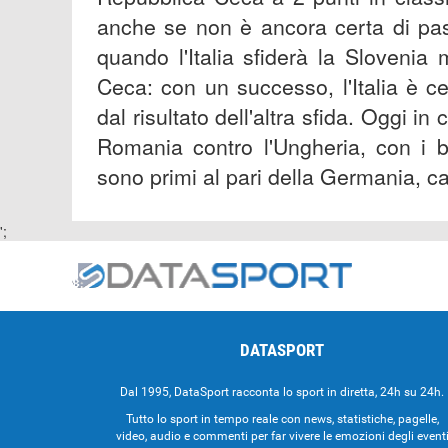
anche se non è ancora certa di passa
quando l'Italia sfiderà la Slovenia
Ceca: con un successo, l'Italia è c
dal risultato dell'altra sfida. Oggi in
Romania contro l'Ungheria, con i b
sono primi al pari della Germania, ca
';
DATASPORT
Dal 1995, DataSport racconta lo sport in diretta, 24h su 24h.
Tutto lo sport in tempo reale con news, statistiche, pagelle,
video, audio e commenti per far vivere le emozioni degli event