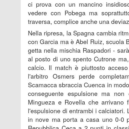
ci prova con un mancino insidioso
vedere con Pobega ma soprattutto
traversa, complice anche una deviaz
Nella ripresa, la Spagna cambia ritmo
con Garcia ma è Abel Ruiz, scuola Ba
getta nella mischia Raspadori - sarà l
al posto di uno spento Cutrone ma,
calcio. Il match è piuttosto acce
l'arbitro Osmers perde completame
Scamacca sbraccia Cuenca in modo i
conseguente espulsione ma non è
Mingueza e Rovella che arrivano fa
l'espulsione di entrambi i calciatori. 
in nove ma porta a casa uno 0-0 pe
Repubblica Ceca a 2 punti in class