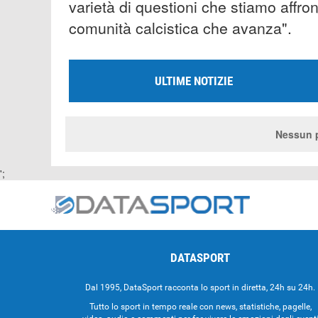
varietà di questioni che stiamo affro
comunità calcistica che avanza".
ULTIME NOTIZIE
Nessun p
';
DATASPORT
Dal 1995, DataSport racconta lo sport in diretta, 24h su 24h.
Tutto lo sport in tempo reale con news, statistiche, pagelle,