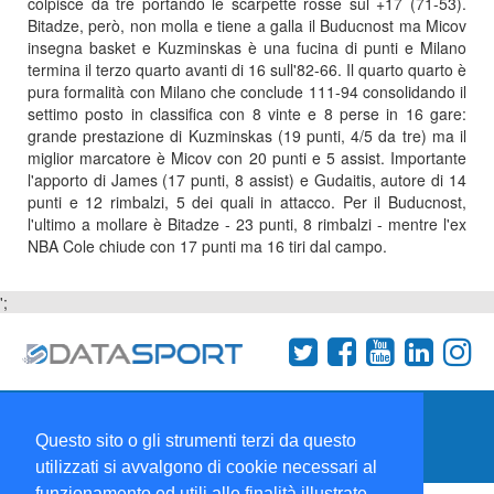
colpisce da tre portando le scarpette rosse sul +17 (71-53).
Bitadze, però, non molla e tiene a galla il Buducnost ma Micov
insegna basket e Kuzminskas è una fucina di punti e Milano
termina il terzo quarto avanti di 16 sull'82-66. Il quarto quarto è
pura formalità con Milano che conclude 111-94 consolidando il
settimo posto in classifica con 8 vinte e 8 perse in 16 gare:
grande prestazione di Kuzminskas (19 punti, 4/5 da tre) ma il
miglior marcatore è Micov con 20 punti e 5 assist. Importante
l'apporto di James (17 punti, 8 assist) e Gudaitis, autore di 14
punti e 12 rimbalzi, 5 dei quali in attacco. Per il Buducnost,
l'ultimo a mollare è Bitadze - 23 punti, 8 rimbalzi - mentre l'ex
NBA Cole chiude con 17 punti ma 16 tiri dal campo.
';
Termini e condizioni
Chi siamo
Network
Questo sito o gli strumenti terzi da questo
Collabora con noi
utilizzati si avvalgono di cookie necessari al
funzionamento ed utili alle finalità illustrate