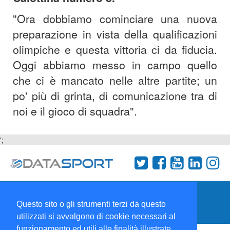
"Ora dobbiamo cominciare una nuova
preparazione in vista della qualificazioni
olimpiche e questa vittoria ci da fiducia.
Oggi abbiamo messo in campo quello
che ci è mancato nelle altre partite; un
po' più di grinta, di comunicazione tra di
noi e il gioco di squadra".
';
Termini e condizioni
Chi siamo
Network
Questo sito o gli strumenti terzi da questo
Collabora con noi
utilizzati si avvalgono di cookie necessari al
funzionamento ed utili alle finalità illustrate