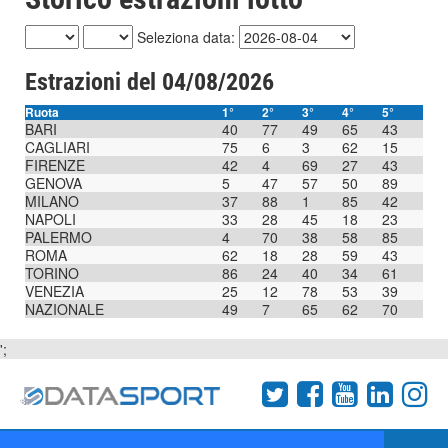
Seleziona data:
Estrazioni del 04/08/2026
Ruota
1°
2°
3°
4°
5°
BARI
40
77
49
65
43
CAGLIARI
75
6
3
62
15
FIRENZE
42
4
69
27
43
GENOVA
5
47
57
50
89
MILANO
37
88
1
85
42
NAPOLI
33
28
45
18
23
PALERMO
4
70
38
58
85
ROMA
62
18
28
59
43
TORINO
86
24
40
34
61
VENEZIA
25
12
78
53
39
NAZIONALE
49
7
65
62
70
';