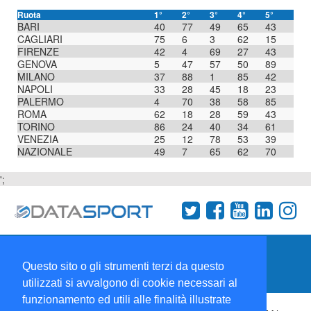
Ruota
1°
2°
3°
4°
5°
BARI
40
77
49
65
43
CAGLIARI
75
6
3
62
15
FIRENZE
42
4
69
27
43
GENOVA
5
47
57
50
89
MILANO
37
88
1
85
42
NAPOLI
33
28
45
18
23
PALERMO
4
70
38
58
85
ROMA
62
18
28
59
43
TORINO
86
24
40
34
61
VENEZIA
25
12
78
53
39
NAZIONALE
49
7
65
62
70
';
Termini e condizioni
Chi siamo
Network
Questo sito o gli strumenti terzi da questo
Collabora con noi
utilizzati si avvalgono di cookie necessari al
funzionamento ed utili alle finalità illustrate