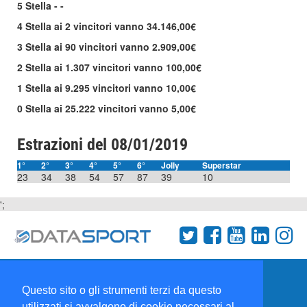
5 Stella - -
4 Stella ai 2 vincitori vanno 34.146,00€
3 Stella ai 90 vincitori vanno 2.909,00€
2 Stella ai 1.307 vincitori vanno 100,00€
1 Stella ai 9.295 vincitori vanno 10,00€
0 Stella ai 25.222 vincitori vanno 5,00€
Estrazioni del 08/01/2019
1°
2°
3°
4°
5°
6°
Jolly
Superstar
23
34
38
54
57
87
39
10
';
Termini e condizioni
Chi siamo
Network
Questo sito o gli strumenti terzi da questo
Collabora con noi
utilizzati si avvalgono di cookie necessari al