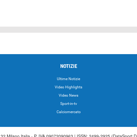
NOTIZIE
Ultime Notizie
Video Highlights
i
Video News
Sport-in-tv
Calciomercato
2 Milano Italia - P. IVA 09072090963 | ISSN: 2499-2925 (DataSport D