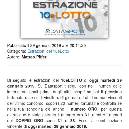
Pubblicato il 29 gennaio 2019 alle 20:11:25
Categoria:
Estrazioni del 10eLotto
Autore:
Matteo Pifferi
Di seguito le estrazioni del
10eLOTTO
di
oggi martedì 29
gennaio
2019
. Su Datasport.it segui con noi i numeri delle
lotterie nazionali prima degli altri, scopri se sei il prossimo
fortunato e se sei il vincitore di giornata. Tutti i numeri vincenti
dell'ultimo concorso, scopri i 20 numeri fortunati e controlla se
nella tua schedina c'è anche il
numero
ORO
, per questa
estrazione è stato estratto il numero oro
31
, mentre i numeri
del
DOPPIO ORO
sono
31
e
38
. Ecco la combinazione
vincente di
oggi martedì 29 gennaio
2019.