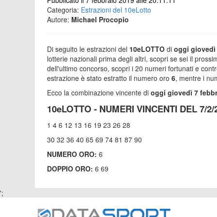
Pubblicato il 7 febbraio 2019 alle 20:11:11
Categoria:
Estrazioni del 10eLotto
Autore:
Michael Procopio
Di seguito le estrazioni del
10eLOTTO
di
oggi giovedì
lotterie nazionali prima degli altri, scopri se sei il prossi
dell'ultimo concorso, scopri i 20 numeri fortunati e cont
estrazione è stato estratto il numero oro
6
, mentre i nu
Ecco la combinazione vincente di
oggi giovedì 7 febb
10eLOTTO - NUMERI VINCENTI DEL 7/2/
1 4 6 12 13 16 19 23 26 28
30 32 36 40 65 69 74 81 87 90
NUMERO ORO:
6
DOPPIO ORO:
6 69
';