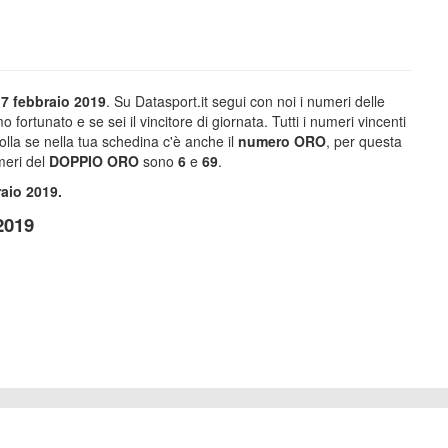
 7 febbraio
2019
. Su Datasport.it segui con noi i numeri delle
mo fortunato e se sei il vincitore di giornata. Tutti i numeri vincenti
rolla se nella tua schedina c'è anche il
numero
ORO
, per questa
meri del
DOPPIO ORO
sono
6
e
69
.
raio
2019.
2019