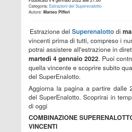
Pubblicato il 4 gennaio 2022 alle 21:00
Categoria:
Estrazioni del Superenalotto
Autore:
Matteo Pifferi
Estrazione del
Superenalotto
di
ma
vincenti prima di tutti, compreso i nu
potrai assistere all'estrazione in dir
martedì 4 gennaio 2022
. Puoi contr
quella vincente e scoprire subito qua
del SuperEnalotto.
Aggiorna la pagina a partire dalle 2
del SuperEnalotto. Scoprirai in temp
di oggi
COMBINAZIONE SUPERENALOTTO 4
VINCENTI