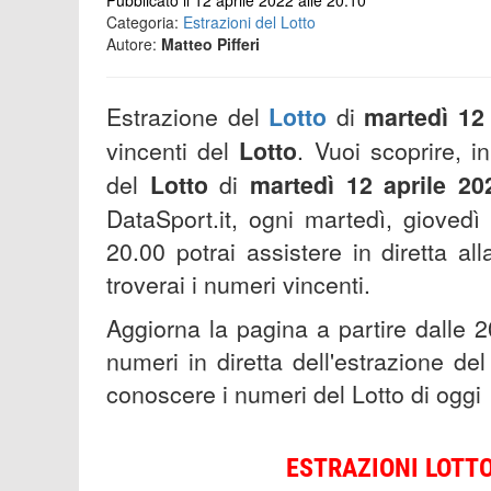
Pubblicato il 12 aprile 2022 alle 20:10
Categoria:
Estrazioni del Lotto
Autore:
Matteo Pifferi
Estrazione del
Lotto
di
martedì 12
vincenti del
Lotto
.
Vuoi scoprire, in
del
Lotto
di
martedì 12 aprile 20
DataSport.it, ogni martedì, giovedì 
20.00 potrai assistere in diretta a
troverai i numeri vincenti.
Aggiorna la pagina a partire dalle 2
numeri in diretta dell'estrazione de
conoscere i numeri del Lotto di oggi
ESTRAZIONI
LOTTO