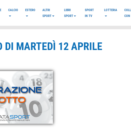
E
CALCIO
ESTERO
ALTRI
LIBRI
SPORT
LOTTERIA
COL
SPORT
SPORT
IN TV
CON 
 DI MARTEDÌ 12 APRILE