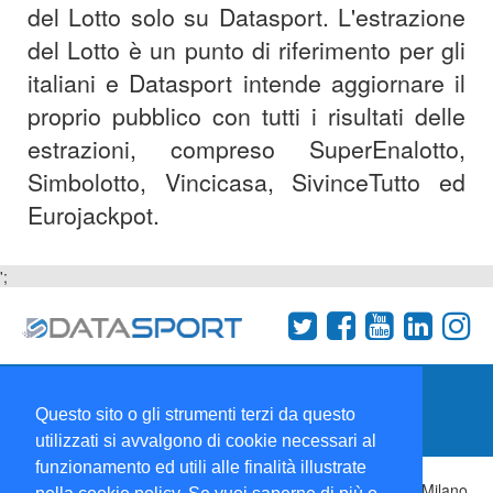
del Lotto solo su Datasport. L'estrazione
del Lotto è un punto di riferimento per gli
italiani e Datasport intende aggiornare il
proprio pubblico con tutti i risultati delle
estrazioni, compreso SuperEnalotto,
Simbolotto, Vincicasa, SivinceTutto ed
Eurojackpot.
';
Termini e condizioni
Chi siamo
Network
Questo sito o gli strumenti terzi da questo
Collabora con noi
utilizzati si avvalgono di cookie necessari al
funzionamento ed utili alle finalità illustrate
Copyright 1995-2026 ©
Wise Srl
Via Palmanova 8 20132 Milano