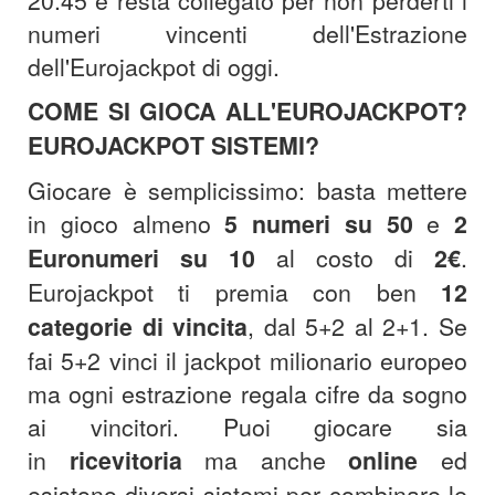
20.45 e resta collegato per non perderti i
numeri vincenti dell'Estrazione
dell'Eurojackpot di oggi.
COME SI GIOCA ALL'EUROJACKPOT?
EUROJACKPOT SISTEMI?
Giocare è semplicissimo: basta mettere
in gioco almeno
5 numeri su 50
e
2
Euronumeri su 10
al costo di
2€
.
Eurojackpot ti premia con ben
12
categorie di vincita
, dal 5+2 al 2+1. Se
fai 5+2 vinci il jackpot milionario europeo
ma ogni estrazione regala cifre da sogno
ai vincitori. Puoi giocare sia
in
ricevitoria
ma anche
online
ed
esistono diversi sistemi per combinare le