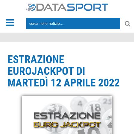
*/
ESTRAZIONE
EUROJACKPOT DI
MARTEDÌ 12 APRILE 2022