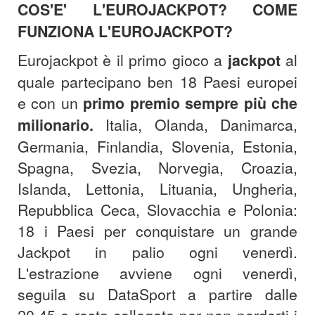
COS'E' L'EUROJACKPOT? COME
FUNZIONA L'EUROJACKPOT?
Eurojackpot è il primo gioco a
jackpot
al
quale partecipano ben 18 Paesi europei
e con un
primo premio sempre più che
milionario.
Italia, Olanda, Danimarca,
Germania, Finlandia, Slovenia, Estonia,
Spagna, Svezia, Norvegia, Croazia,
Islanda, Lettonia, Lituania, Ungheria,
Repubblica Ceca, Slovacchia e Polonia:
18 i Paesi per conquistare un grande
Jackpot in palio ogni venerdì.
L'estrazione avviene ogni venerdì,
seguila su DataSport a partire dalle