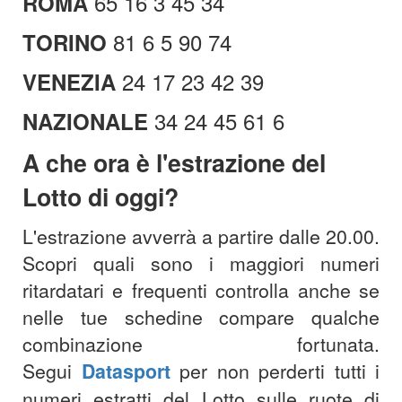
65 16 3 45 34
ROMA
81 6 5 90 74
TORINO
24 17 23 42 39
VENEZIA
34 24 45 61 6
NAZIONALE
A che ora è l'est
razione del
Lotto di oggi?
L'estrazione avverrà a partire dalle 20.00.
Scopri quali sono i maggiori numeri
ritardatari e frequenti controlla anche se
nelle tue schedine compare qualche
combinazione fortunata.
Segui
Datasport
per non perderti tutti i
numeri estratti del Lotto sulle ruote di