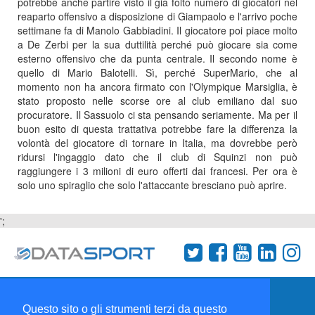
potrebbe anche partire visto il già folto numero di giocatori nel
reaparto offensivo a disposizione di Giampaolo e l'arrivo poche
settimane fa di Manolo Gabbiadini. Il giocatore poi piace molto
a De Zerbi per la sua duttilità perché può giocare sia come
esterno offensivo che da punta centrale. Il secondo nome è
quello di Mario Balotelli. Sì, perché SuperMario, che al
momento non ha ancora firmato con l'Olympique Marsiglia, è
stato proposto nelle scorse ore al club emiliano dal suo
procuratore. Il Sassuolo ci sta pensando seriamente. Ma per il
buon esito di questa trattativa potrebbe fare la differenza la
volontà del giocatore di tornare in Italia, ma dovrebbe però
ridursi l'ingaggio dato che il club di Squinzi non può
raggiungere i 3 milioni di euro offerti dai francesi. Per ora è
solo uno spiraglio che solo l'attaccante bresciano può aprire.
';
Termini e condizioni
Chi siamo
Network
Questo sito o gli strumenti terzi da questo