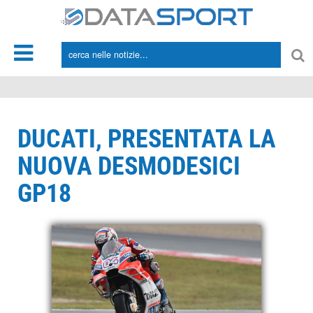
*/
DUCATI, PRESENTATA LA
NUOVA DESMODESICI
GP18