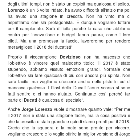
degli ultimi tempi, non è stato un exploit ma qualcosa di solido.
Lorenzo
è un 5 volte iridato, ha avuto difficoltà all'inizio ma poi
ha avuto una stagione in crescita. Non ha vinto ma ci
aspettiamo che sia protagonista. E dunque vogliamo lottare
per il campionato. Sarà difficile perché le case che abbiamo
contro per innovazione e budget fanno paura, come i loro
piloti. Ma una promessa la faccio, lavoreremo per rendere
meraviglioso il 2018 dei ducatisti".
Proprio il vicecampione
Dovizioso
non ha nascosto che
l'obiettivo è vincere quel maledetto titolo: "Il 2017 è stato
stupendo, abbiamo vissuto emozioni grandi. Normale che
l'obiettivo sia fare qualcosa di più con ancora più spinta. Non
sarà facile, ma vogliamo crescere anche nelle piste in cui ci
mancava qualcosa. I tifosi della Ducati l'anno scorso si sono
fatti sentire e ci hanno aiutato. Continuate così perché far
parte di
Ducati
è qualcosa di speciale".
Anche
Jorge Lorenzo
vuole dimostrare quanto vale: "Per me
il 2017 non è stata una stagione facile, ma la cosa positiva è
che la crescita è stata grande e quindi siamo pronti per il 2018.
Credo che la squadra e la moto sono pronte per vincere,
vogliamo crescere e io voglio offrire la miglior versione di Jorge