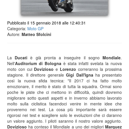
Pubblicato il 15 gennaio 2018 alle 12:40:31
Categoria:
Moto GP
Autore:
Matteo Sfolcini
La
Ducati
è già pronta a inseguire il sogno
Mondiale
.
Nell'
Auditorium di Bologna
è stata infatti svelata la nuova
moto con cui
Dovizioso
e
Lorenzo
correranno la prossima
stagione. Il direttore generale
Gigi Dall'Igna
ha presentato
così la nuova sfida tecnica: "Il 2017 ci ha fatto molto
emozionare, il merito è stato di tutta la squadra. Ormai sono
poche le piste che ci mettono in difficoltà, quindi dovremo
migliorare sotto questi aspetti e in inverno abbiamo lavorato
molto sulla ciclistica facendoci venire in mente idee che
proveremo nei test. La cosa più importante sarà essere
rigorosi nei test e scegliere solo le evoluzioni che ci daranno
un valore aggiunto. I piloti saranno il nostro valore aggiunto.
Dovizioso
ha conteso il Mondiale a uno dei migliori
Marquez