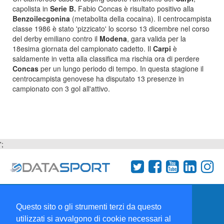
capolista in
Serie B.
Fabio Concas è risultato positivo alla
Benzoilecgonina
(metabolita della cocaina). Il centrocampista
classe 1986 è stato 'pizzicato' lo scorso 13 dicembre nel corso
del derby emiliano contro il
Modena
, gara valida per la
18esima giornata del campionato cadetto. Il
Carpi
è
saldamente in vetta alla classifica ma rischia ora di perdere
Concas
per un lungo periodo di tempo. In questa stagione il
centrocampista genovese ha disputato 13 presenze in
campionato con 3 gol all'attivo.
';
Termini e condizioni
Chi siamo
Network
Questo sito o gli strumenti terzi da questo
Collabora con noi
utilizzati si avvalgono di cookie necessari al