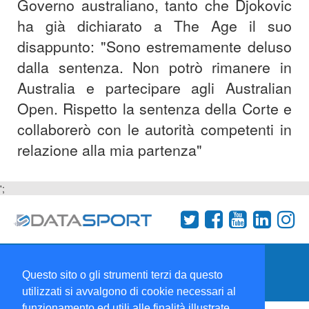
Governo australiano, tanto che Djokovic
ha già dichiarato a The Age il suo
disappunto: "Sono estremamente deluso
dalla sentenza. Non potrò rimanere in
Australia e partecipare agli Australian
Open. Rispetto la sentenza della Corte e
collaborerò con le autorità competenti in
relazione alla mia partenza"
';
Termini e condizioni
Chi siamo
Network
Questo sito o gli strumenti terzi da questo
Collabora con noi
utilizzati si avvalgono di cookie necessari al
funzionamento ed utili alle finalità illustrate