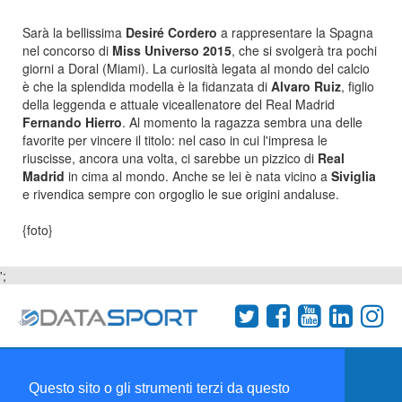
Sarà la bellissima
Desiré Cordero
a rappresentare la Spagna
nel concorso di
Miss Universo 2015
, che si svolgerà tra pochi
giorni a Doral (Miami). La curiosità legata al mondo del calcio
è che la splendida modella è la fidanzata di
Alvaro Ruiz
, figlio
della leggenda e attuale viceallenatore del Real Madrid
Fernando Hierro
. Al momento la ragazza sembra una delle
favorite per vincere il titolo: nel caso in cui l'impresa le
riuscisse, ancora una volta, ci sarebbe un pizzico di
Real
Madrid
in cima al mondo. Anche se lei è nata vicino a
Siviglia
e rivendica sempre con orgoglio le sue origini andaluse.
{foto}
';
Termini e condizioni
Chi siamo
Network
Questo sito o gli strumenti terzi da questo