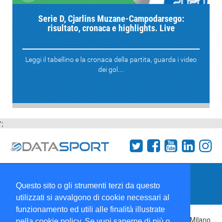
Serie D, Cjarlins Muzane-Campodarsego:
risultato, cronaca e highlights. Live
Leggi il tabellino e la cronaca della partita, guarda i video
dei gol....
';
Termini e condizioni
Chi siamo
Network
Questo sito o gli strumenti terzi da questo
Collabora con noi
utilizzati si avvalgono di cookie necessari al
funzionamento ed utili alle finalità illustrate
Copyright 1995-2026 ©
Wise Srl
Via Palmanova 8 20132 Milano
nella cookie policy. Se vuoi saperne di più o