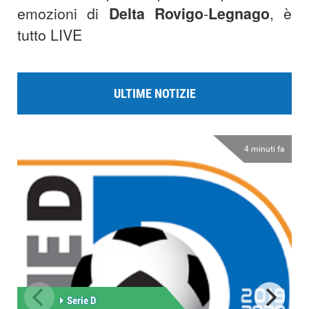
emozioni di
Delta Rovigo
-
Legnago
, è
tutto LIVE
ULTIME NOTIZIE
4 minuti fa
Serie D