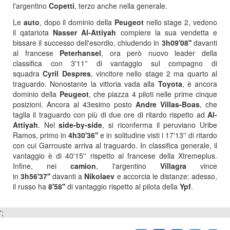
l'argentino
Copetti
, terzo anche nella generale.
Le
auto
, dopo il dominio della
Peugeot
nello stage 2, vedono
il qatariota
Nasser Al-Attiyah
compiere la sua vendetta e
bissare il successo dell'esordio, chiudendo in
3h09'08''
davanti
al francese
Peterhansel
, ora però nuovo leader della
classifica con 3'11'' di vantaggio sul compagno di
squadra
Cyril Despres
, vincitore nello stage 2 ma quarto al
traguardo. Nonostante la vittoria vada alla
Toyota
, è ancora
dominio della
Peugeot
, che piazza 4 piloti nelle prime cinque
posizioni. Ancora al 43esimo posto
Andre Villas-Boas
, che
taglia il traguardo con più di due ore di ritardo rispetto ad
Al-
Attiyah
. Nel
side-by-side
, si riconferma il peruviano Uribe
Ramos, primo in
4h30'36''
e in solitudine visti i 17'13'' di ritardo
con cui Garrouste arriva al traguardo. In classifica generale, il
vantaggio è di 40'15'' rispetto al francese della Xtremeplus.
Infine, nei
camion
, l'argentino
Villagra
vince
in
3h56'37''
davanti a
Nikolaev
e accorcia le distanze: adesso,
il russo ha
8'58''
di vantaggio rispetto al pilota della
Ypf
.
';