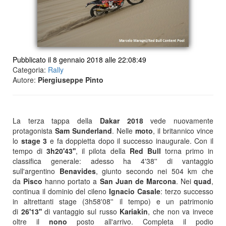
Pubblicato il 8 gennaio 2018 alle 22:08:49
Categoria:
Rally
Autore:
Piergiuseppe Pinto
La terza tappa della
Dakar 2018
vede nuovamente
protagonista
Sam Sunderland
. Nelle
moto
, il britannico vince
lo
stage 3
e fa doppietta dopo il successo inaugurale. Con il
tempo di
3h20'43''
, il pilota della
Red Bull
torna primo in
classifica generale: adesso ha 4'38'' di vantaggio
sull'argentino
Benavides
, giunto secondo nei 504 km che
da
Pisco
hanno portato a
San Juan de Marcona
. Nei
quad
,
continua il dominio del cileno
Ignacio
Casale
: terzo successo
in altrettanti stage (3h58'08'' il tempo) e un patrimonio
di
26'13''
di vantaggio sul russo
Kariakin
, che non va invece
oltre il
nono
posto all'arrivo. Completa il podio