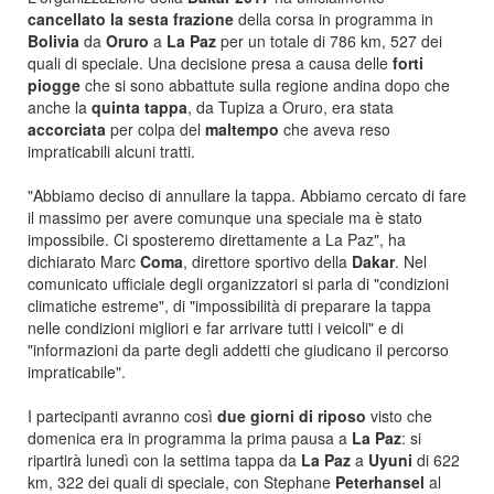
cancellato la sesta frazione
della corsa in programma in
Bolivia
da
Oruro
a
La Paz
per un totale di 786 km, 527 dei
quali di speciale. Una decisione presa a causa delle
forti
piogge
che si sono abbattute sulla regione andina dopo che
anche la
quinta tappa
, da Tupiza a Oruro, era stata
accorciata
per colpa del
maltempo
che aveva reso
impraticabili alcuni tratti.
"Abbiamo deciso di annullare la tappa. Abbiamo cercato di fare
il massimo per avere comunque una speciale ma è stato
impossibile. Ci sposteremo direttamente a La Paz", ha
dichiarato Marc
Coma
, direttore sportivo della
Dakar
. Nel
comunicato ufficiale degli organizzatori si parla di "condizioni
climatiche estreme", di "impossibilità di preparare la tappa
nelle condizioni migliori e far arrivare tutti i veicoli" e di
"informazioni da parte degli addetti che giudicano il percorso
impraticabile".
I partecipanti avranno così
due giorni di riposo
visto che
domenica era in programma la prima pausa a
La Paz
: si
ripartirà lunedì con la settima tappa da
La Paz
a
Uyuni
di 622
km, 322 dei quali di speciale, con Stephane
Peterhansel
al