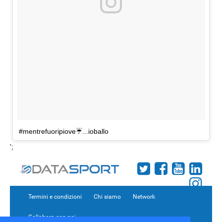
#mentrefuoripiove☔️...ioballo
';
Termini e condizioni
Chi siamo
Network
Collabora con noi