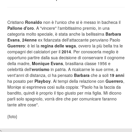
Cristiano
Ronaldo
non è l'unico che si è messo in bacheca il
Pallone d'oro
. A "vincere" l'ambitissimo premio, in una
categoria molto speciale, è stata anche la bellissima
Barbara
Evans
,
24enne
ex fidanzata dell'attaccante peruviano Paolo
Guerrero
: è lei la
regina delle wags
, ovvero la più bella tra le
compagni dei calciatori per il
2014
. Per conoscerla meglio è
opportuno partire dalla sua decisione di conservare il cognome
della madre,
Monique Evans
, brasiliana classe 1956 e
celebrità dell'
erotismo
in patria. A ricalcarne le sue orme, a
vent'anni di distanza, ci ha pensato
Barbara
che a soli
19 anni
ha posato per
Playboy
. Ai tempi della relazione con
Guerrero
,
Moniqe si esprimeva così sulla coppia: "Paolo ha la faccia da
bandito, quindi è proprio il tipo giusto per mia figlia. Mi dicono
parli solo spagnolo, vorrà dire che per comunicare faranno
tante altre cose".
{foto}
';