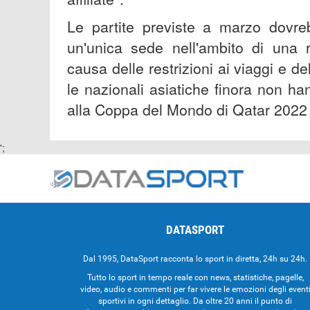
Le partite previste a marzo dovre
un'unica sede nell'ambito di una
causa delle restrizioni ai viaggi e de
le nazionali asiatiche finora non ha
alla Coppa del Mondo di Qatar 2022
';
DATASPORT
Dal 1995, DataSport racconta lo sport in diretta, 24h su 24h.
Tutto lo sport in tempo reale con news, statistiche, pagelle,
video, audio e commenti per far vivere le emozioni degli event
sportivi in ogni dettaglio. Da oltre 20 anni il punto di