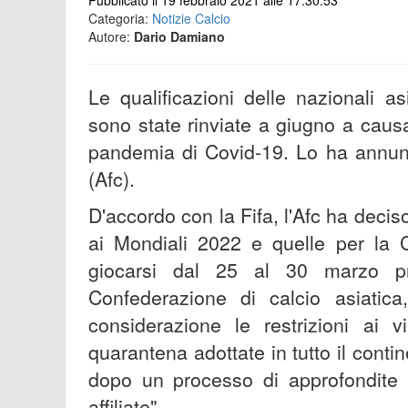
Pubblicato il 19 febbraio 2021 alle 17:30:53
Categoria:
Notizie Calcio
Autore:
Dario Damiano
Le qualificazioni delle nazionali 
sono state rinviate a giugno a causa
pandemia di Covid-19. Lo ha annunc
(Afc).
D'accordo con la Fifa, l'Afc ha deciso 
ai Mondiali 2022 e quelle per la
giocarsi dal 25 al 30 marzo pr
Confederazione di calcio asiatic
considerazione le restrizioni ai v
quarantena adottate in tutto il cont
dopo un processo di approfondite c
affiliate".