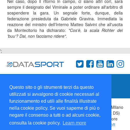
Nel caso, dopo il ritorno in campo, ci siano altri cori, sarà
sempre il designato del Viminale a poter ordinare all'arbitro di
sospendere la gara. Un segnale forte, dunque, della
federazione presieduta da Gabriele Gravina. Immediata la
reazione del ministro dell'Interno Matteo Salvini che all'uscita
da Montecitorio ha dichiarato:
"Cos'è, la scala Richter dei
'buu'? Dai, non facciamo ridere"
.
';
Termini e condizioni
Chi siamo
Network
Questo sito o gli strumenti terzi da questo
Collabora con noi
utilizzati si avvalgono di cookie necessari al
funzionamento ed utili alle finalità illustrate
Copyright 1995-2026 ©
Wise Srl
Via Palmanova 8 20132 Milano
nella cookie policy. Se vuoi saperne di più o
Italia - P. IVA 09072090963 | ISSN: 2499-2925 (DataSport DS)
negare il consenso a tutti o ad alcuni cookie,
Informazioni e richieste di pubblicità:
Commerciale
| Direttore
consulta la cookie policy.
Learn more
Responsabile:
Sergio Angelo Chiesa
| Developed By:
P-Soft