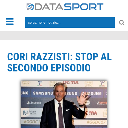
*/
CORI RAZZISTI: STOP AL
SECONDO EPISODIO