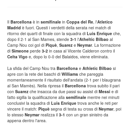
Il
Barcellona
è in
semifinale
in
Coppa del Re
, l'
Atletico
Madrid
è fuori. Questi i verdetti della serata nei match di
ritorno dei quarti di finale con la squadra di
Luis Enrique
che,
dopo il 2-1 al San Mames, stende
3-1
l'
Atheltic Bilbao
al
Camp Nou coi gol di
Piquè
,
Suarez
e
Neymar
. La formazione
di
Simeone
perde
3-2
in casa al Vicente Calderon contro il
Celta Vigo
e, dopo lo 0-0 del Balaidos, viene eliminata.
La sfida del Camp Nou tra
Barcellona
e
Athletic Bilbao
si
apre con la rete dei baschi di
Williams
che pareggia
momentaneamente il risultato dell'andata (2-1 per i blaugrana
al San Mamès). Nella ripresa il
Barcellona
trova subito il pari
con
Suarez
che insacca da due passi su assist di
Messi
e di
fatto sigilla la qualificazione alla
semifinale
mentre nei minuti
conclusivi la squadra di
Luis Enrique
trova anche le reti per
vincere il match:
Piquè
segna di testa su cross di
Neymar
, poi
lo stesso
Neymar
realizza il
3-1
con un gran sinistro da
appena dentro l'area.