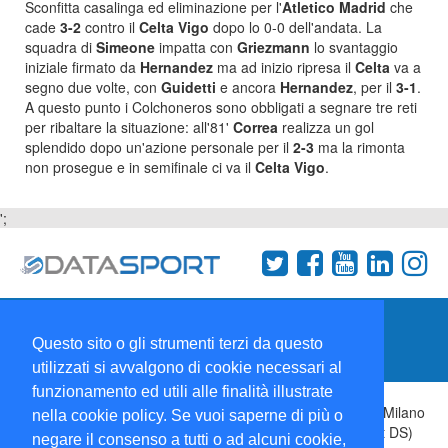
Sconfitta casalinga ed eliminazione per l'
Atletico Madrid
che
cade
3-2
contro il
Celta Vigo
dopo lo 0-0 dell'andata. La
squadra di
Simeone
impatta con
Griezmann
lo svantaggio
iniziale firmato da
Hernandez
ma ad inizio ripresa il
Celta
va a
segno due volte, con
Guidetti
e ancora
Hernandez
, per il
3-1
.
A questo punto i Colchoneros sono obbligati a segnare tre reti
per ribaltare la situazione: all'81'
Correa
realizza un gol
splendido dopo un'azione personale per il
2-3
ma la rimonta
non prosegue e in semifinale ci va il
Celta Vigo
.
';
Termini e condizioni
Chi siamo
Network
Questo sito o gli strumenti terzi da questo
Collabora con noi
utilizzati si avvalgono di cookie necessari al
funzionamento ed utili alle finalità illustrate
Copyright 1995-2026 ©
Wise Srl
Via Palmanova 8 20132 Milano
nella cookie policy. Se vuoi saperne di più o
Italia - P. IVA 09072090963 | ISSN: 2499-2925 (DataSport DS)
negare il consenso a tutti o ad alcuni cookie,