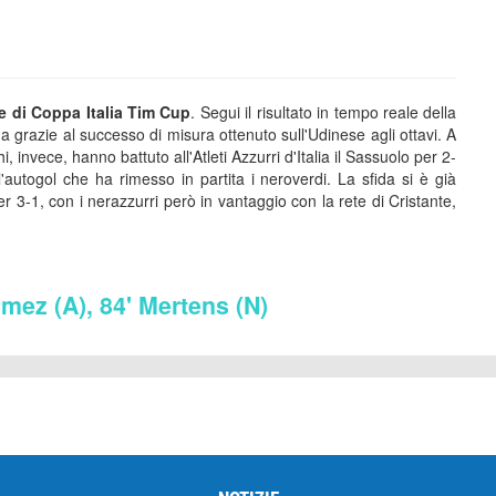
le di Coppa Italia Tim Cup
. Segui il risultato in tempo reale della
da grazie al successo di misura ottenuto sull'Udinese agli ottavi. A
, invece, hanno battuto all'Atleti Azzurri d'Italia il Sassuolo per 2-
'autogol che ha rimesso in partita i neroverdi. La sfida si è già
r 3-1, con i nerazzurri però in vantaggio con la rete di Cristante,
omez (A), 84' Mertens (N)