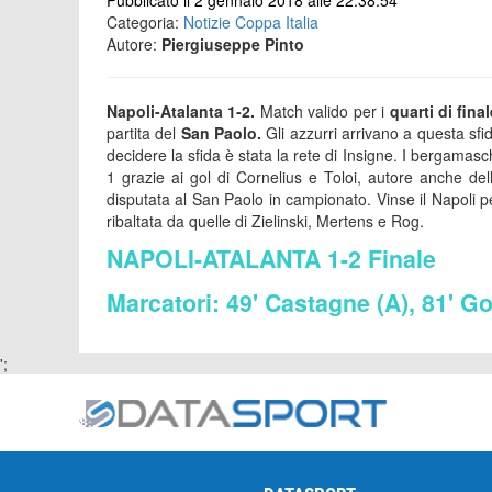
Pubblicato il 2 gennaio 2018 alle 22:38:54
Categoria:
Notizie Coppa Italia
Autore:
Piergiuseppe Pinto
Napoli-Atalanta 1-2.
Match valido per i
quarti di fina
partita del
San Paolo.
Gli azzurri arrivano a questa sfi
decidere la sfida è stata la rete di Insigne. I bergamaschi
1 grazie ai gol di Cornelius e Toloi, autore anche dell
disputata al San Paolo in campionato. Vinse il Napoli pe
ribaltata da quelle di Zielinski, Mertens e Rog.
NAPOLI-ATALANTA 1-2 Finale
Marcatori: 49' Castagne (A), 81' G
';