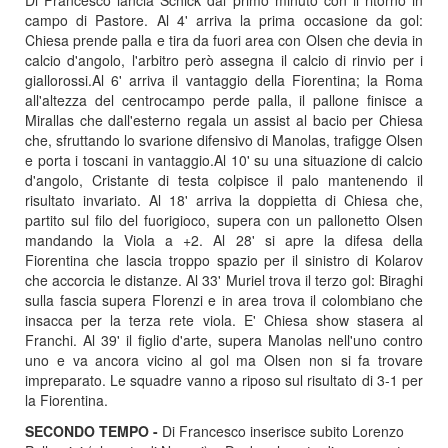
Di Francesco lancia Schick dal primo minuto con il ritorno in
campo di Pastore. Al 4' arriva la prima occasione da gol:
Chiesa prende palla e tira da fuori area con Olsen che devia in
calcio d'angolo, l'arbitro però assegna il calcio di rinvio per i
giallorossi.Al 6' arriva il vantaggio della Fiorentina; la Roma
all'altezza del centrocampo perde palla, il pallone finisce a
Mirallas che dall'esterno regala un assist al bacio per Chiesa
che, sfruttando lo svarione difensivo di Manolas, trafigge Olsen
e porta i toscani in vantaggio.Al 10' su una situazione di calcio
d'angolo, Cristante di testa colpisce il palo mantenendo il
risultato invariato. Al 18' arriva la doppietta di Chiesa che,
partito sul filo del fuorigioco, supera con un pallonetto Olsen
mandando la Viola a +2. Al 28' si apre la difesa della
Fiorentina che lascia troppo spazio per il sinistro di Kolarov
che accorcia le distanze. Al 33' Muriel trova il terzo gol: Biraghi
sulla fascia supera Florenzi e in area trova il colombiano che
insacca per la terza rete viola. E' Chiesa show stasera al
Franchi. Al 39' il figlio d'arte, supera Manolas nell'uno contro
uno e va ancora vicino al gol ma Olsen non si fa trovare
impreparato. Le squadre vanno a riposo sul risultato di 3-1 per
la Fiorentina.
SECONDO TEMPO -
Di Francesco inserisce subito Lorenzo