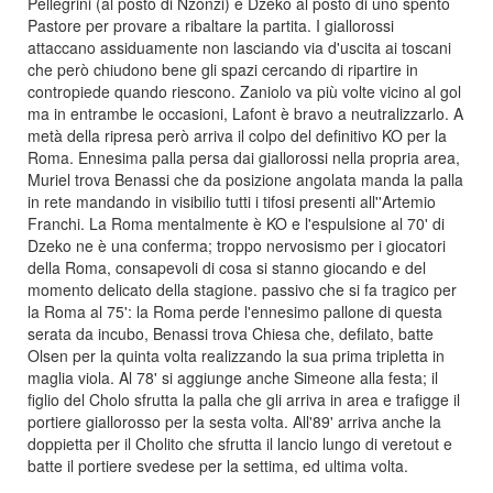
Pellegrini (al posto di Nzonzi) e Dzeko al posto di uno spento
Pastore per provare a ribaltare la partita. I giallorossi
attaccano assiduamente non lasciando via d'uscita ai toscani
che però chiudono bene gli spazi cercando di ripartire in
contropiede quando riescono. Zaniolo va più volte vicino al gol
ma in entrambe le occasioni, Lafont è bravo a neutralizzarlo. A
metà della ripresa però arriva il colpo del definitivo KO per la
Roma. Ennesima palla persa dai giallorossi nella propria area,
Muriel trova Benassi che da posizione angolata manda la palla
in rete mandando in visibilio tutti i tifosi presenti all''Artemio
Franchi. La Roma mentalmente è KO e l'espulsione al 70' di
Dzeko ne è una conferma; troppo nervosismo per i giocatori
della Roma, consapevoli di cosa si stanno giocando e del
momento delicato della stagione. passivo che si fa tragico per
la Roma al 75': la Roma perde l'ennesimo pallone di questa
serata da incubo, Benassi trova Chiesa che, defilato, batte
Olsen per la quinta volta realizzando la sua prima tripletta in
maglia viola. Al 78' si aggiunge anche Simeone alla festa; il
figlio del Cholo sfrutta la palla che gli arriva in area e trafigge il
portiere giallorosso per la sesta volta. All'89' arriva anche la
doppietta per il Cholito che sfrutta il lancio lungo di veretout e
batte il portiere svedese per la settima, ed ultima volta.