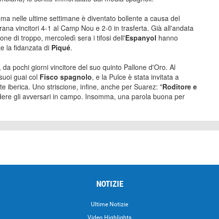
ma nelle ultime settimane è diventato bollente a causa del
rana vincitori 4-1 al Camp Nou e 2-0 in trasferta. Già all'andata
e di troppo, mercoledì sera i tifosi dell'
Espanyol
hanno
 la fidanzata di
Piqué
.
, da pochi giorni vincitore del suo quinto Pallone d'Oro. Al
 suoi guai col
Fisco spagnolo
, e la Pulce è stata invitata a
e iberica. Uno striscione, infine, anche per Suarez: "
Roditore e
 mordere gli avversari in campo. Insomma, una parola buona per
NOTIZIE
Ultime Notizie
Video Highlights