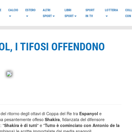
E
CALCIO
ESTERO
ALTRI
LIBRI
SPORT
LOTTERIA
COL
SPORT
SPORT
IN TV
CON 
OL, I TIFOSI OFFENDONO
 del ritorno degli ottavi di Coppa del Re tra
Espanyol
e
ale ha pesantemente offeso
Shakira
, fidanzata del difensore
: "
Shakira è di tutti
" e "
Tutto è cominciato con Antonio de la
lombiana) le scritte immortalate dai media spagnoli.