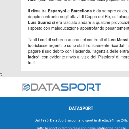
Il clima tra
Espanyol
e
Barcellona
è da sempre caldo, 
doppio confronto negli ottavi di Coppa del Re, coi blaug
Luis Suarez
si era lasciato andare a qualche provocazion
risposto con maleducazione apostrofando pesantemente
Tanti i cori di scherno anche nei confronti di
Leo Messi
fuoriclasse argentino sono stati ironicamente ricordati i
pagare il suo debito con Hacienda, l'agenzia delle entrat
ladro
", con evidente rinvio al vizio del 'Pistolero' di
tutti...
';
DATASPORT
Dal 1995, DataSport racconta lo sport in diretta, 24h su 24h.
Tutto lo sport in tempo reale con news, statistiche, pagelle,