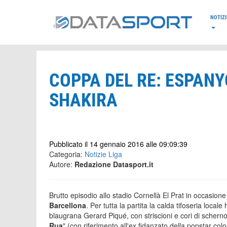
*/
NOTIZI
COPPA DEL RE: ESPANY
SHAKIRA
Pubblicato il 14 gennaio 2016 alle 09:09:39
Categoria:
Notizie Liga
Autore:
Redazione Datasport.it
Brutto episodio allo stadio Cornellà El Prat in occasione
Barcellona
. Per tutta la partita la calda tifoseria loc
blaugrana Gerard Piqué, con striscioni e cori di scherno
Rua
" (con riferimento all'ex fidanzato della popstar co