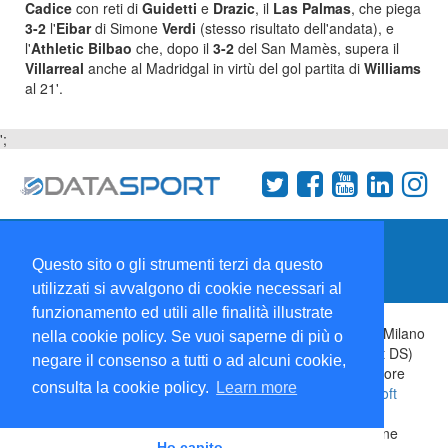
Cadice
con reti di
Guidetti
e
Drazic
, il
Las Palmas
, che piega
3-2
l'
Eibar
di Simone
Verdi
(stesso risultato dell'andata), e
l'
Athletic Bilbao
che, dopo il
3-2
del San Mamès, supera il
Villarreal
anche al Madridgal in virtù del gol partita di
Williams
al 21'.
';
Termini e condizioni
Chi siamo
Network
Questo sito o gli strumenti terzi da questo
Collabora con noi
utilizzati si avvalgono di cookie necessari al
funzionamento ed utili alle finalità illustrate
Copyright 1995-2026 ©
Wise Srl
Via Palmanova 8 20132 Milano
nella cookie policy. Se vuoi saperne di più o
Italia - P. IVA 09072090963 | ISSN: 2499-2925 (DataSport DS)
negare il consenso a tutti o ad alcuni cookie,
Informazioni e richieste di pubblicità:
Commerciale
| Direttore
consulta la cookie policy.
Learn more
Responsabile:
Sergio Angelo Chiesa
| Developed By:
P-Soft
Testata registrata presso il Tribunale di Milano: DataSport
iscrizione n.173 del 30/03/1985 - www.datasport.it iscrizione
Ho capito.