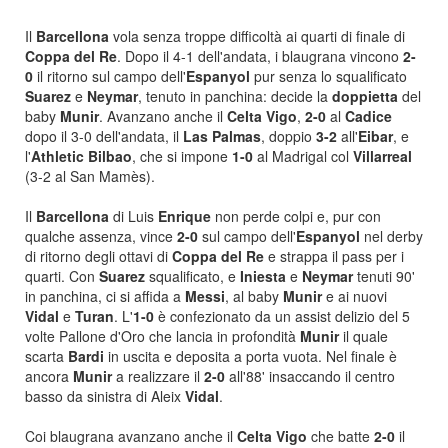
Il
Barcellona
vola senza troppe difficoltà ai quarti di finale di
Coppa del Re
. Dopo il 4-1 dell'andata, i blaugrana vincono
2-
0
il ritorno sul campo dell'
Espanyol
pur senza lo squalificato
Suarez
e
Neymar
, tenuto in panchina: decide la
doppietta
del
baby
Munir
. Avanzano anche il
Celta Vigo
,
2-0
al
Cadice
dopo il 3-0 dell'andata, il
Las Palmas
, doppio
3-2
all'
Eibar
, e
l'
Athletic Bilbao
, che si impone
1-0
al Madrigal col
Villarreal
(3-2 al San Mamès).
Il
Barcellona
di Luis
Enrique
non perde colpi e, pur con
qualche assenza, vince
2-0
sul campo dell'
Espanyol
nel derby
di ritorno degli ottavi di
Coppa del Re
e strappa il pass per i
quarti. Con
Suarez
squalificato, e
Iniesta
e
Neymar
tenuti 90'
in panchina, ci si affida a
Messi
, al baby
Munir
e ai nuovi
Vidal
e
Turan
. L'
1-0
è confezionato da un assist delizio del 5
volte Pallone d'Oro che lancia in profondità
Munir
il quale
scarta
Bardi
in uscita e deposita a porta vuota. Nel finale è
ancora
Munir
a realizzare il
2-0
all'88' insaccando il centro
basso da sinistra di Aleix
Vidal
.
Coi blaugrana avanzano anche il
Celta Vigo
che batte
2-0
il