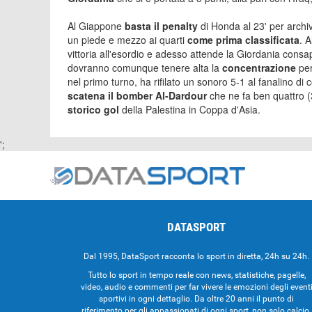
Al Giappone
basta il penalty
di Honda al 23' per archiv
un piede e mezzo ai quarti
come prima classificata
. A
vittoria all'esordio e adesso attende la Giordania consa
dovranno comunque tenere alta la
concentrazione
per
nel primo turno, ha rifilato un sonoro 5-1 al fanalino d
scatena il bomber Al-Dardour
che ne fa ben quattro (35
storico gol
della Palestina in Coppa d'Asia.
';
DATASPORT
Dal 1995, DataSport racconta lo sport in diretta, 24h su 24h.
Tutto lo sport in tempo reale con news, statistiche, pagelle,
video, audio e commenti per far vivere le emozioni degli event
sportivi in ogni dettaglio. Da oltre 20 anni il punto di
riferimento per gli appassionati di ogni sport, non solo calcio.