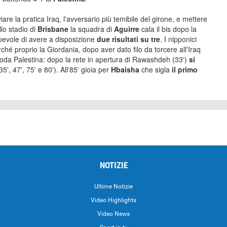
iare la pratica Iraq, l'avversario più temibile del girone, e mettere
llo stadio di
Brisbane
la squadra di
Aguirre
cala il bis dopo la
pevole di avere a disposizione
due risultati su tre
. I nipponici
ché proprio la Giordania, dopo aver dato filo da torcere all'Iraq
i coda Palestina: dopo la rete in apertura di Rawashdeh (33')
si
', 47', 75' e 80'). All'85' gioia per
Hbaisha
che sigla
il primo
NOTIZIE
Ultime Notizie
Video Highlights
i
Video News