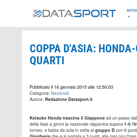
*/
NOTIZI
COPPA D'ASIA: HONDA-
QUARTI
Pubblicato il 16 gennaio 2015 alle 12:50:03
Categoria:
Nazionali
Autore:
Redazione Datasport.it
Keisuke Honda trascina il Giappone
ad un passo dai 
della fase a gironi la nazionale nipponica supera
1-0
l'
I
torneo, e balza da sola in vetta al
gruppo D
con 6 punti
Giordania
che si è portata a 3 punti, alla pari con l'Ira