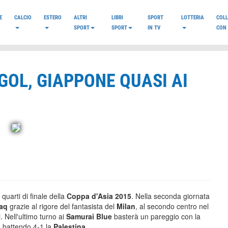
E
CALCIO
ESTERO
ALTRI
LIBRI
SPORT
LOTTERIA
COL
SPORT
SPORT
IN TV
CON 
GOL, GIAPPONE QUASI AI
quarti di finale della
Coppa d'Asia 2015
. Nella seconda giornata
raq
grazie al rigore del fantasista del
Milan
, al secondo centro nel
. Nell'ultimo turno ai
Samurai Blue
basterà un pareggio con la
q, battendo 4-1 la
Palestina
.