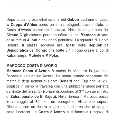
Dopo la clamorosa eliminazione del
Gabon
padrone di casa,
la
Coppa d'Africa
perde un'altra protagonista annunciata, la
Costa d'Avorio campione in carica. Nella terza giornata del
Girone C '
gli elefanti' perdono infatti 1-0 col
Marocco
in virtù
della rete di
Alioui
e chiudono penultimi. La squadra di Hervé
Renard si piazza seconda alle spalle della
Repubblica
Democratica
del
Congo
che batte 3-1 il Togo grazie ai gol di
Kabananga, Mubele e M'Poku.
MAROCCO-COSTA D'AVORIO
Marocco-Costa d'Avorio
è anche la sfida tra lo juventino
Benatia e l'atalantino Kessié. La prima grande occasione del
match è degli uomini di Hervé
Renard
con
Fajr
che, al 25',
colpisce in pieno la traversa con una punizione quasi perfetta
dal limite dell'area. Gli ivoriani rispondono al 37' con un sinistro
di
Zaha, parato da El Kajoui.
Nella ripresa il Marocco passa
in vantaggio al 64' con un eurogol di Alioui che supera
Gbohouo con un destro a giro da fuori area che si spegne
sotto l'incrocio. La
Costa
d'Avorio
si sbilancia e i ragazzi di