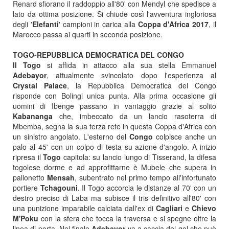
Renard sfiorano il raddoppio all'80' con Mendyl che spedisce a
lato da ottima posizione. Si chiude così l'avventura ingloriosa
degli '
Elefanti
' campioni in carica alla
Coppa d'Africa 2017
, il
Marocco passa ai quarti in seconda posizione.
TOGO-REPUBBLICA DEMOCRATICA DEL CONGO
Il Togo
si affida in attacco alla sua stella Emmanuel
Adebayor
, attualmente svincolato dopo l'esperienza al
Crystal Palace
, la Repubblica Democratica del Congo
risponde con Bolingi unica punta. Alla prima occasione gli
uomini di Ibenge passano in vantaggio grazie al solito
Kabananga
che, imbeccato da un lancio rasoterra di
Mbemba, segna la sua terza rete in questa Coppa d'Africa con
un sinistro angolato. L'esterno del
Congo
colpisce anche un
palo al 45' con un colpo di testa su azione d'angolo. A inizio
ripresa il
Togo
capitola: su lancio lungo di Tisserand, la difesa
togolese dorme e ad approfittarne è Mubele che supera in
pallonetto
Mensah
, subentrato nel primo tempo all'infortunato
portiere
Tchagouni
. Il Togo accorcia le distanze al 70' con un
destro preciso di Laba ma subisce il tris definitivo all'80' con
una punizione imparabile calciata dall'ex di
Cagliari
e
Chievo
M'Poku
con la sfera che tocca la traversa e si spegne oltre la
linea di porta. Nel finale
Adebayor
va a caccia del gol che può