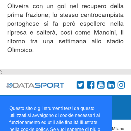
Oliveira con un gol nel recupero della
prima frazione; lo stesso centrocampista
portoghese si fa però espellere nella
ripresa e salterà, così come Mancini, il
ritorno tra una settimana allo stadio
Olimpico.
';
Termini e condizioni
Chi siamo
Network
Questo sito o gli strumenti terzi da questo
Collabora con noi
utilizzati si avvalgono di cookie necessari al
funzionamento ed utili alle finalità illustrate
Copyright 1995-2026 ©
Wise Srl
Via Palmanova 8 20132 Milano
nella cookie policy. Se vuoi saperne di più o