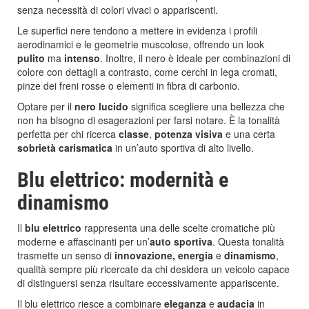
senza necessità di colori vivaci o appariscenti.
Le superfici nere tendono a mettere in evidenza i profili
aerodinamici e le geometrie muscolose, offrendo un look
pulito
ma
intenso
. Inoltre, il nero è ideale per combinazioni di
colore con dettagli a contrasto, come cerchi in lega cromati,
pinze dei freni rosse o elementi in fibra di carbonio.
Optare per il
nero lucido
significa scegliere una bellezza che
non ha bisogno di esagerazioni per farsi notare. È la tonalità
perfetta per chi ricerca
classe
,
potenza visiva
e una certa
sobrietà carismatica
in un’auto sportiva di alto livello.
Blu elettrico: modernità e
dinamismo
Il
blu elettrico
rappresenta una delle scelte cromatiche più
moderne e affascinanti per un’
auto sportiva
. Questa tonalità
trasmette un senso di
innovazione, energia
e
dinamismo
,
qualità sempre più ricercate da chi desidera un veicolo capace
di distinguersi senza risultare eccessivamente appariscente.
Il blu elettrico riesce a combinare
eleganza
e
audacia
in