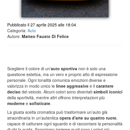
Pubblicato il 27 aprile 2025 alle 18:04
Categoria:
Auto
Autore:
Matteo Fausto Di Felice
Scegliere il colore di un'
auto sportiva
non è solo una
questione estetica, ma un vero e proprio atto di espressione
personale. Ogni tonalità comunica emozioni diverse e
valorizza in modo unico le
linee aggressive
e il
carattere
deciso
del veicolo. Alcuni colori sono diventati
simboli iconici
della sportività, mentre altri offrono interpretazioni più
moderne
e
sofisticate
.
La giusta scelta cromatica può trasformare un’auto già
straordinaria in un'autentica
opera d'arte su quattro ruote
,
capace di catturare ogni sguardo e di raccontare la personalità
di chi la guida. Scopriamo insieme quali sono i colori più