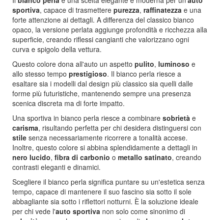
Il
bianco perla
è una scelta elegante e moderna per un’
auto
sportiva
, capace di trasmettere
purezza
,
raffinatezza
e una
forte attenzione ai dettagli. A differenza del classico bianco
opaco, la versione perlata aggiunge profondità e ricchezza alla
superficie, creando riflessi cangianti che valorizzano ogni
curva e spigolo della vettura.
Questo colore dona all'auto un aspetto
pulito
,
luminoso
e
allo stesso tempo
prestigioso
. Il bianco perla riesce a
esaltare sia i modelli dal design più classico sia quelli dalle
forme più futuristiche, mantenendo sempre una presenza
scenica discreta ma di forte impatto.
Una sportiva in bianco perla riesce a combinare
sobrietà
e
carisma
, risultando perfetta per chi desidera distinguersi con
stile
senza necessariamente ricorrere a tonalità accese.
Inoltre, questo colore si abbina splendidamente a dettagli in
nero lucido
,
fibra di carbonio
o
metallo satinato
, creando
contrasti eleganti e dinamici.
Scegliere il bianco perla significa puntare su un'estetica senza
tempo, capace di mantenere il suo fascino sia sotto il sole
abbagliante sia sotto i riflettori notturni. È la soluzione ideale
per chi vede l'
auto sportiva
non solo come sinonimo di