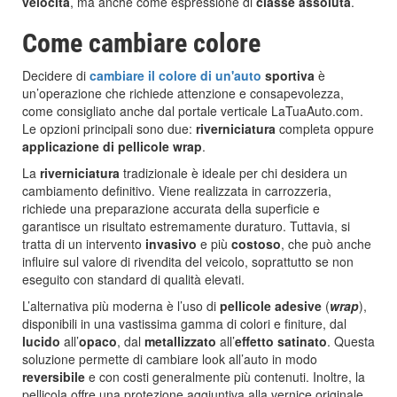
velocità
, ma anche come espressione di
classe assoluta
.
Come cambiare colore
Decidere di
cambiare il colore di un'auto
sportiva
è
un’operazione che richiede attenzione e consapevolezza,
come consigliato anche dal portale verticale LaTuaAuto.com.
Le opzioni principali sono due:
riverniciatura
completa oppure
applicazione di pellicole wrap
.
La
riverniciatura
tradizionale è ideale per chi desidera un
cambiamento definitivo. Viene realizzata in carrozzeria,
richiede una preparazione accurata della superficie e
garantisce un risultato estremamente duraturo. Tuttavia, si
tratta di un intervento
invasivo
e più
costoso
, che può anche
influire sul valore di rivendita del veicolo, soprattutto se non
eseguito con standard di qualità elevati.
L’alternativa più moderna è l’uso di
pellicole adesive
(
wrap
),
disponibili in una vastissima gamma di colori e finiture, dal
lucido
all’
opaco
, dal
metallizzato
all’
effetto satinato
. Questa
soluzione permette di cambiare look all’auto in modo
reversibile
e con costi generalmente più contenuti. Inoltre, la
pellicola offre una protezione aggiuntiva alla vernice originale,