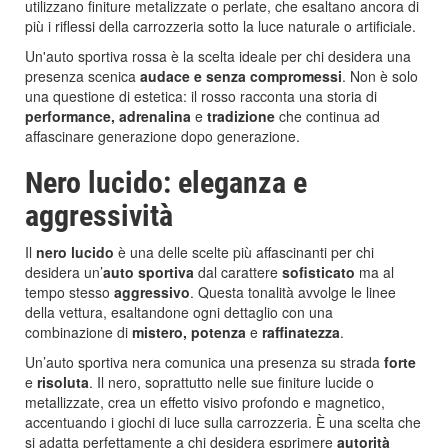
utilizzano finiture metalizzate o perlate, che esaltano ancora di
più i riflessi della carrozzeria sotto la luce naturale o artificiale.
Un'auto sportiva rossa è la scelta ideale per chi desidera una
presenza scenica
audace e senza compromessi
. Non è solo
una questione di estetica: il rosso racconta una storia di
performance, adrenalina
e
tradizione
che continua ad
affascinare generazione dopo generazione.
Nero lucido: eleganza e
aggressività
Il
nero lucido
è una delle scelte più affascinanti per chi
desidera un’
auto sportiva
dal carattere
sofisticato
ma al
tempo stesso
aggressivo
. Questa tonalità avvolge le linee
della vettura, esaltandone ogni dettaglio con una
combinazione di
mistero, potenza
e
raffinatezza
.
Un’auto sportiva nera comunica una presenza su strada
forte
e
risoluta
. Il nero, soprattutto nelle sue finiture lucide o
metallizzate, crea un effetto visivo profondo e magnetico,
accentuando i giochi di luce sulla carrozzeria. È una scelta che
si adatta perfettamente a chi desidera esprimere
autorità