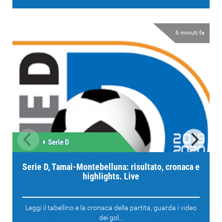
6 minuti fa
Serie D
Serie D, Tamai-Montebelluna: risultato, cronaca e
highlights. Live
Leggi il tabellino e la cronaca della partita, guarda i video
dei gol...