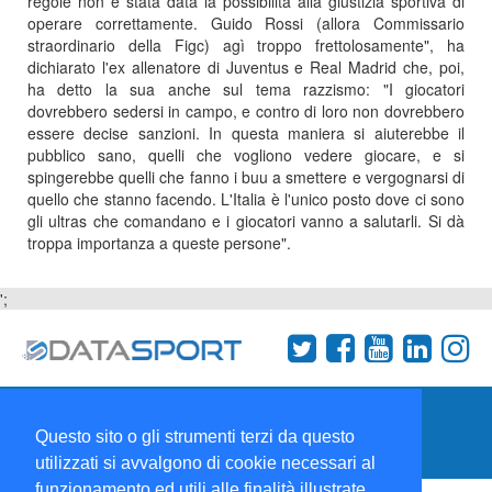
regole non è stata data la possibilità alla giustizia sportiva di
operare correttamente. Guido Rossi (allora Commissario
straordinario della Figc) agì troppo frettolosamente", ha
dichiarato l'ex allenatore di Juventus e Real Madrid che, poi,
ha detto la sua anche sul tema razzismo: "I giocatori
dovrebbero sedersi in campo, e contro di loro non dovrebbero
essere decise sanzioni. In questa maniera si aiuterebbe il
pubblico sano, quelli che vogliono vedere giocare, e si
spingerebbe quelli che fanno i buu a smettere e vergognarsi di
quello che stanno facendo. L'Italia è l'unico posto dove ci sono
gli ultras che comandano e i giocatori vanno a salutarli. Si dà
troppa importanza a queste persone".
';
Termini e condizioni
Chi siamo
Network
Questo sito o gli strumenti terzi da questo
Collabora con noi
utilizzati si avvalgono di cookie necessari al
funzionamento ed utili alle finalità illustrate