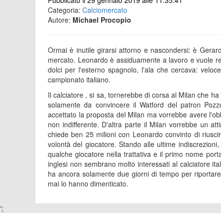
Pubblicato il 29 gennaio 2019 alle 11:35:41
Categoria:
Calciomercato
Autore:
Michael Procopio
Ormai è inutile girarsi attorno e nascondersi: è Gerard 
mercato. Leonardo è assiduamente a lavoro e vuole re
dolci per l'esterno spagnolo, l'ala che cercava: velo
campionato italiano.
Il calciatore , si sa, tornerebbe di corsa al Milan che 
solamente da convincere il Watford del patron Pozzo
accettato la proposta del Milan ma vorrebbe avere l'obbl
non indifferente. D'altra parte il Milan vorrebbe un at
chiede ben 25 milioni con Leonardo convinto di riusci
volontà del giocatore. Stando alle ultime indiscrezioni
qualche giocatore nella trattativa e il primo nome porta
inglesi non sembrano molto interessati al calciatore it
ha ancora solamente due giorni di tempo per riportare 
mai lo hanno dimenticato.
';