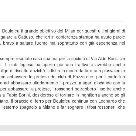
Deulofeu il grande obiettivo del Milan per questi ultimi giorni di
galare a Gattuso, che ieri in conferenza stampa ha avuto parole
ce, bravo a saltare l'uomo ma soprattutto con già esperienza nel
ha sempre reputato casa sua ma per la società di Via Aldo Rossi c'è
. Il club inglese ha aperto per una trattiva e avrebbe anche
igo di riscatto anzichè il diritto in modo da fare una plusvalenza
timo abbassare le pretese del club di Pozzo che, per il cartellino
re ad abbassare ulteriormente il prezzo, magari giocando con la
, per abbassare la pretese, i rossoneri potrebbero inserire anche
 a Fabio Borini, desideroso di tornare in Inghilterra anche se gli
aliano. Il braccio di ferro per Deulofeu continua con Leonardo che
l'esterno spagnolo a Milano e far sognare i tifosi rossoneri, che