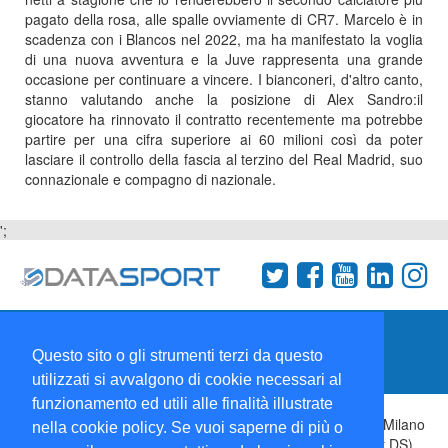
pagato della rosa, alle spalle ovviamente di CR7. Marcelo è in
scadenza con i Blancos nel 2022, ma ha manifestato la voglia
di una nuova avventura e la Juve rappresenta una grande
occasione per continuare a vincere. I bianconeri, d'altro canto,
stanno valutando anche la posizione di Alex Sandro:il
giocatore ha rinnovato il contratto recentemente ma potrebbe
partire per una cifra superiore ai 60 milioni così da poter
lasciare il controllo della fascia al terzino del Real Madrid, suo
connazionale e compagno di nazionale.
';
Termini e condizioni
Chi siamo
Network
Questo sito o gli strumenti terzi da questo
Collabora con noi
utilizzati si avvalgono di cookie necessari al
funzionamento ed utili alle finalità illustrate
Copyright 1995-2026 ©
Wise Srl
Via Palmanova 8 20132 Milano
nella cookie policy. Se vuoi saperne di più o
Italia - P. IVA 09072090963 | ISSN: 2499-2925 (DataSport DS)