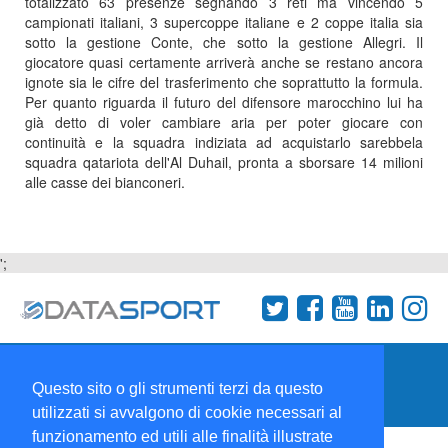
totalizzato 63 presenze segnando 3 reti ma vincendo 5
campionati italiani, 3 supercoppe italiane e 2 coppe italia sia
sotto la gestione Conte, che sotto la gestione Allegri. Il
giocatore quasi certamente arriverà anche se restano ancora
ignote sia le cifre del trasferimento che soprattutto la formula.
Per quanto riguarda il futuro del difensore marocchino lui ha
già detto di voler cambiare aria per poter giocare con
continuità e la squadra indiziata ad acquistarlo sarebbela
squadra qatariota dell'Al Duhail, pronta a sborsare 14 milioni
alle casse dei bianconeri.
';
Termini e condizioni
Chi siamo
Network
Questo sito o gli strumenti terzi da questo
Collabora con noi
utilizzati si avvalgono di cookie necessari al
funzionamento ed utili alle finalità illustrate