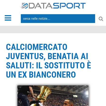
*/
CALCIOMERCATO
JUVENTUS, BENATIA AI
SALUTI: IL SOSTITUTO È
UN EX BIANCONERO