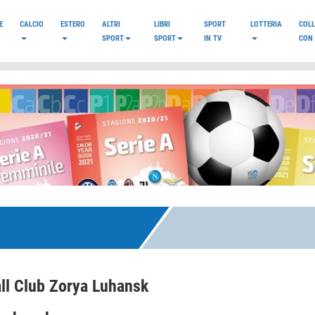
E
CALCIO
ESTERO
ALTRI
LIBRI
SPORT
LOTTERIA
COL
SPORT
SPORT
IN TV
CON 
ll Club Zorya Luhansk