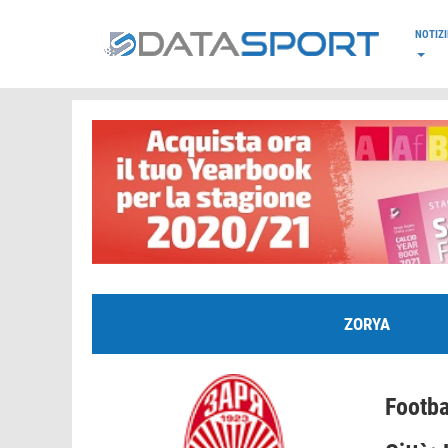
*/
NOTIZI
ZORYA
Footba