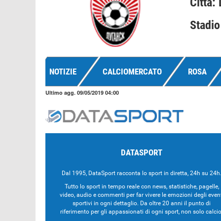
Città:
Stadio
NOTIZIE
CALCIOMERCATO
ROSA
Ultimo agg. 09/05/2019 04:00
DATASPORT
Dal 1995, DataSport racconta lo sport in diretta, 24h su 24h
Tutto lo sport in tempo reale con news, statistiche, pagelle,
video, audio e commenti per far vivere le emozioni degli even
sportivi in ogni dettaglio. Da oltre 20 anni il punto di
riferimento per gli appassionati di ogni sport, non solo calcio