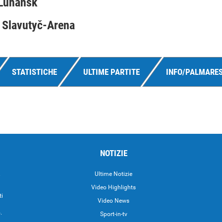
 Luhansk
 Slavutyč-Arena
STATISTICHE
ULTIME PARTITE
INFO/PALMARE
NOTIZIE
.
Ultime Notizie
Video Highlights
ti
Video News
.
Sport-in-tv