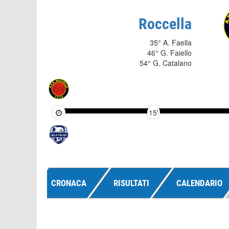
Roccella
35° A. Faella
46° G. Faiello
54° G. Catalano
15'
CRONACA
RISULTATI
CALENDARIO