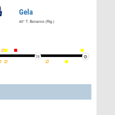
Gela
40° T. Bonanno (Rig.)
75'
90'