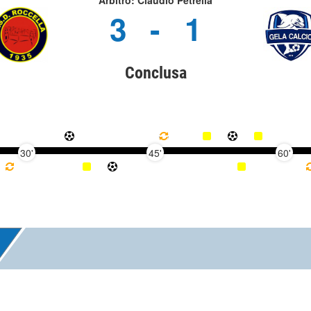
Arbitro: Claudio Petrella
3
-
1
Conclusa
30'
45'
60'