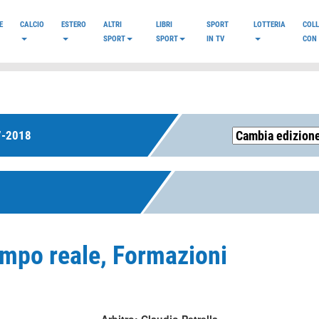
E
CALCIO
ESTERO
ALTRI
LIBRI
SPORT
LOTTERIA
COL
SPORT
SPORT
IN TV
CON 
7-2018
Tempo reale, Formazioni