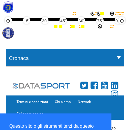
15'
30'
45'
60'
75'
90'
Termini e condizioni
Chi siamo
Network
Collabora con noi
Questo sito o gli strumenti terzi da questo
Copyright 1995-2026 ©
Wise Srl
Via Palmanova 8 20132