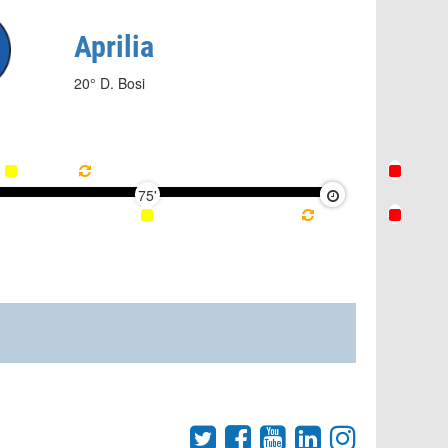
Aprilia
20° D. Bosi
75'
90'