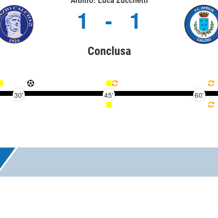
Arbitro: Luca Zucchetti
1
-
1
Conclusa
30'
45'
60'